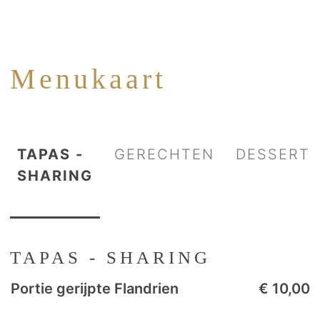
Menukaart
TAPAS -
GERECHTEN
DESSERT
SHARING
TAPAS - SHARING
Portie gerijpte Flandrien
Focaccia 'Ibérico'
Verse taart van de dag
€ 23,00
€ 10,00
€ 8,00
tomaat, ei, ibéricoham, ansjovis