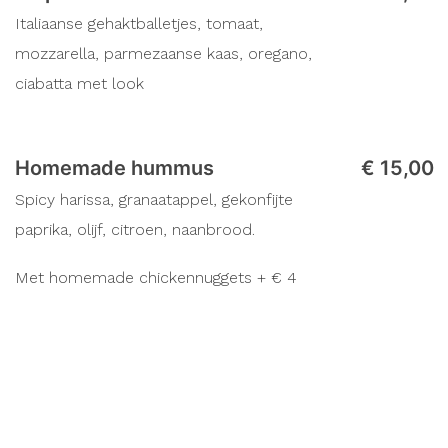
Ontbijt
Italiaanse gehaktballetjes, tomaat,
mozzarella, parmezaanse kaas, oregano,
Sfeer
Pasta Vongolé
€ 25,00
ciabatta met look
Look, chili, venkel, pistache, citroen
Nieuws
Contact
Homemade hummus
€ 15,00
Cadeaubonnen
Ravioli spinazie & ricotta
€ 25,00
Spicy harissa, granaatappel, gekonfijte
citroenboter, hazelnoot, salie en
paprika, olijf, citroen, naanbrood.
parmezaan
Met homemade chickennuggets + € 4
Salade 'Burrata di Buffala'
€ 25,50
tomaatcarpaccio, vierge, basilicum,
pistache, balsamico, rucola, met
Ibéricoham: + € 4,00