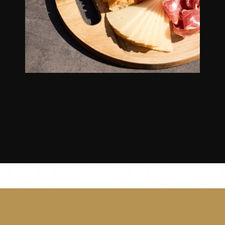
Home
Menu
Ontbijt
Sfeer
Nieuws
Contact
Cadeaubonnen